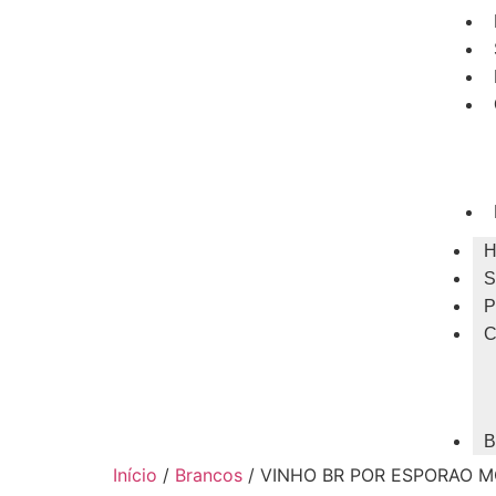
H
S
P
C
B
Início
/
Brancos
/ VINHO BR POR ESPORAO 