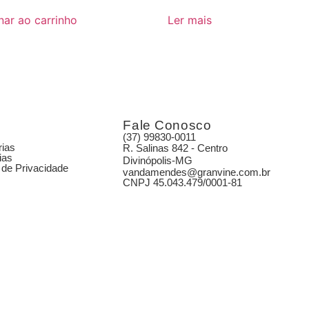
nar ao carrinho
Ler mais
Fale Conosco
(37) 99830-0011
rias
R. Salinas 842 - Centro
ias
Divinópolis-MG
a de Privacidade
vandamendes@granvine.com.br
CNPJ 45.043.479/0001-81