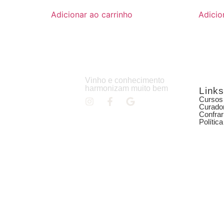
Adicionar ao carrinho
Adicio
Vinho e conhecimento
harmonizam muito bem
Links
Cursos
Curado
Confrar
Polític