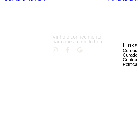
Vinho e conhecimento
harmonizam muito bem
Links
Cursos
Curado
Confrar
Polític