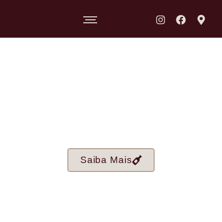
Transformamos o universo dos vinhos em uma
experiência única, com produtos originais e
curadorias especializadas que tornam cada momento
de apreciação ainda mais especial
Saiba Mais