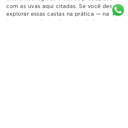
com as uvas aqui citadas. Se você deseja
explorar essas castas na prática — na
taça, com orientação e curadoria — será
um prazer receber você na loja e
compartilhar essa experiência.
O vinho começa na uva, mas ganha
sentido somente quando é degustado.
Um brinde!
🍷
Vanda Mendes
Sommelière
,
Granvine